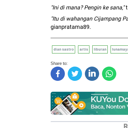
"Ini di mana? Pengin ke sana,"
t
"Itu di wahangan Cijampang P
gianpratama89.
dian sastro
artis
liburan
lunamay
Share to:
R