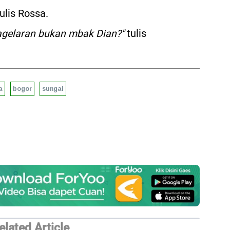
ulis Rossa.
agelaran bukan mbak Dian?
"
tulis
a
bogor
sungai
elated Article