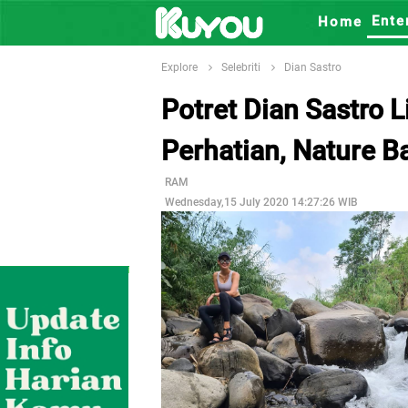
Ente
Home
Explore
Selebriti
Dian Sastro
Potret Dian Sastro L
Perhatian, Nature B
RAM
Wednesday,15 July 2020 14:27:26 WIB