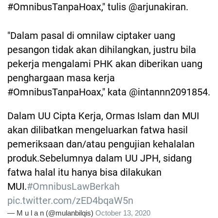
#OmnibusTanpaHoax," tulis @arjunakiran.
"Dalam pasal di omnilaw ciptaker uang
pesangon tidak akan dihilangkan, justru bila
pekerja mengalami PHK akan diberikan uang
penghargaan masa kerja
#OmnibusTanpaHoax," kata @intannn2091854.
Dalam UU Cipta Kerja, Ormas Islam dan MUI
akan dilibatkan mengeluarkan fatwa hasil
pemeriksaan dan/atau pengujian kehalalan
produk.Sebelumnya dalam UU JPH, sidang
fatwa halal itu hanya bisa dilakukan
MUI.
#OmnibusLawBerkah
pic.twitter.com/zED4bqaW5n
— M u l a n (@mulanbilqis)
October 13, 2020