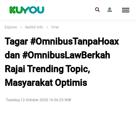
Explore
Sedikit Info
Viral
Tagar #OmnibusTanpaHoax
dan #OmnibusLawBerkah
Rajai Trending Topic,
Masyarakat Optimis
Tuesday,13 October 2020 16:56:25 WIB