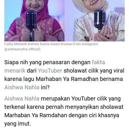
Fakta Menarik Aishwa Nahla dalam Kolase (Foto Instagram:
@aishwanahla.official)
Siapa nih yang penasaran dengan
fakta
menarik
dari
YouTuber
sholawat cilik yang viral
karena lagu Marhaban Ya Ramadhan bernama
Aishwa Nahla
ini?
Aishwa Nahla
merupakan YouTuber cilik yang
terkenal karena pernah menyanyikan sholawat
Marhaban Ya Ramdahan dengan ciri khasnya
yang imut.