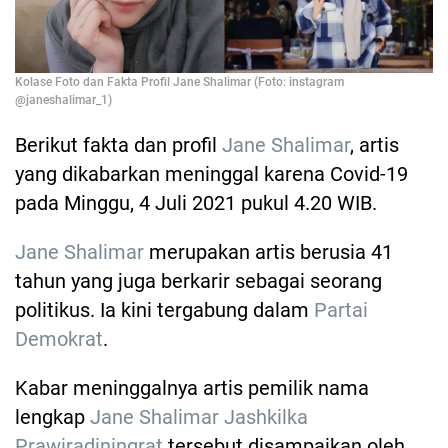
Kolase Foto dan Fakta Profil Jane Shalimar (Foto: instagram
@janeshalimar_1)
Berikut fakta dan profil
Jane Shalimar
, artis
yang dikabarkan meninggal karena Covid-19
pada Minggu, 4 Juli 2021 pukul 4.20 WIB.
Jane Shalimar
merupakan artis berusia 41
tahun yang juga berkarir sebagai seorang
politikus. Ia kini tergabung dalam
Partai
Demokrat
.
Kabar meninggalnya artis pemilik nama
lengkap
Jane Shalimar Jashkilka
Prawiradiningrat
tersebut disampaikan oleh