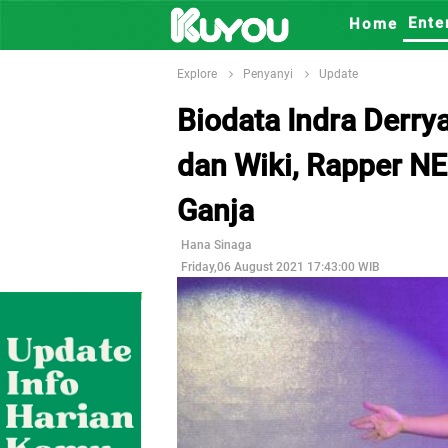
Ente
Home
Explore
Penyanyi
Update
Biodata Indra Derr
dan Wiki, Rapper N
Ganja
Hana Sinaga
Friday,06 August 2021 17:43:00 WIB