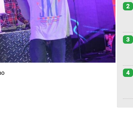
2
3
4
no