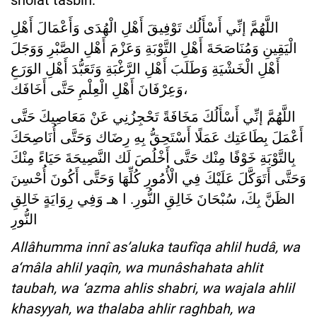
sholat tasbih:
اللَّهُمَّ إنِّي أَسْأَلُك تَوْفِيقَ أَهْلِ الْهُدَى وَأَعْمَالَ أَهْلِ
الْيَقِينِ وَمُنَاصَحَةَ أَهْلِ التَّوْبَةِ وَعَزْمَ أَهْلِ الصَّبْرِ وَوَجَلَ
أَهْلِ الْخَشْيَةِ وَطَلَبَ أَهْلِ الرَّغْبَةِ وَتَعَبُّدَ أَهْلِ الوَرَعِ
وَعِرْفَانَ أَهْلِ الْعِلْمِ حَتَّى أَخَافَك،
اللَّهُمَّ إنِّي أَسْأَلُكَ مَخَافَةً تَحْجِزُنِي عَنْ مَعَاصِيكَ حَتَّى
أَعْمَلَ بِطَاعَتِك عَمَلًا أَسْتَحِقُّ بِهِ رِضَاك وَحَتَّى أُنَاصِحَكَ
بِالتَّوْبَةِ خَوْفًا مِنْك حَتَّى أَخْلُصَ لَك النَّصِيحَةَ حَيَاءً مِنْكَ
وَحَتَّى أَتَوَكَّلَ عَلَيْكَ فِي الْأُمُورِ كُلِّهَا وَحَتَّى أَكُونَ أُحْسِنَ
الظَنَّ بِكَ، سُبْحَانَ خَالِقِ النُّورِ. ا هـ وَفِي رِوَايَةٍ خَالِقِ
النُّورِ
Allâhumma innî as’aluka taufîqa ahlil hudâ, wa
a‘mâla ahlil yaqîn, wa munâshahata ahlit
taubah, wa ‘azma ahlis shabri, wa wajala ahlil
khasyyah, wa thalaba ahlir raghbah, wa