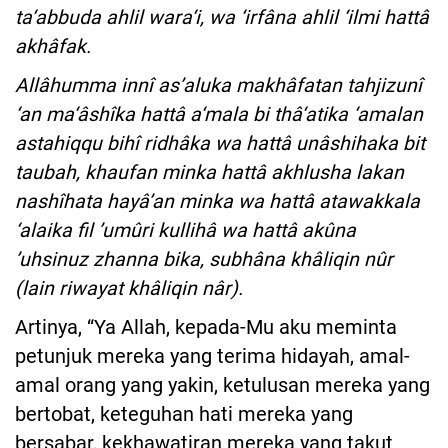
ta‘abbuda ahlil wara‘i, wa ‘irfâna ahlil ‘ilmi hattâ
akhâfak.
Allâhumma innî as’aluka makhâfatan tahjizunî
‘an ma‘âshîka hattâ a‘mala bi thâ‘atika ‘amalan
astahiqqu bihî ridhâka wa hattâ unâshihaka bit
taubah, khaufan minka hattâ akhlusha lakan
nashîhata hayâ’an minka wa hattâ atawakkala
‘alaika fil ’umûri kullihâ wa hattâ akûna
’uhsinuz zhanna bika, subhâna khâliqin nûr
(lain riwayat khâliqin nâr).
Artinya, “Ya Allah, kepada-Mu aku meminta
petunjuk mereka yang terima hidayah, amal-
amal orang yang yakin, ketulusan mereka yang
bertobat, keteguhan hati mereka yang
bersabar, kekhawatiran mereka yang takut