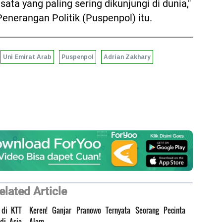
sata yang paling sering dikunjungi di dunia,"
Penerangan Politik (Puspenpol) itu.
Uni Emirat Arab
Puspenpol
Adrian Zakhary
elated Article
 di KTT
Keren! Ganjar Pranowo Ternyata Seorang Pecinta
di Asia
Alam