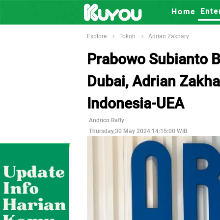
Ente
Home
Explore
Tokoh
Adrian Zakhary
Prabowo Subianto 
Dubai, Adrian Zakha
Indonesia-UEA
Andrico Rafly
Thursday,30 May 2024 14:15:00 WIB