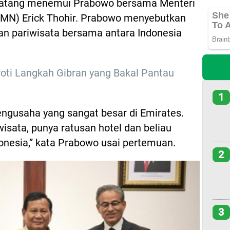
u datang menemui Prabowo bersama Menteri
UMN) Erick Thohir. Prabowo menyebutkan
 pariwisata bersama antara Indonesia
roti Langkah Gibran yang Bakal Pantau
1
pengusaha yang sangat besar di Emirates.
wisata, punya ratusan hotel dan beliau
onesia,” kata Prabowo usai pertemuan.
2
3