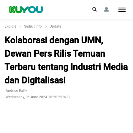
Explore
Sedikit Info
Update
Kolaborasi dengan UMN,
Dewan Pers Rilis Temuan
Terbaru tentang Industri Media
dan Digitalisasi
Andrico Rafly
Wednesday,12 June 2024 16:20:29 WIB