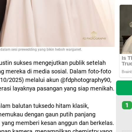
dalam sesi prewedding yang bikin heboh warganet.
tin sukses mengejutkan publik setelah
 mereka di media sosial. Dalam foto-foto
/10/2025) melalui akun @fdphotography90,
erasi layaknya pasangan yang siap menikah.
1
alam balutan tuksedo hitam klasik,
emukau dengan gaun putih panjang
i yang memberi kesan anggun dan berkelas.
epan kamera, menampilkan chemistry yang