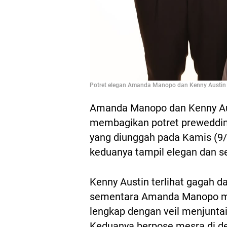
Potret elegan Amanda Manopo dan Kenny Austin 
Amanda Manopo dan Kenny Aus
membagikan potret prewedding
yang diunggah pada Kamis (9
keduanya tampil elegan dan s
Kenny Austin terlihat gagah d
sementara Amanda Manopo m
lengkap dengan veil menjunta
Keduanya berpose mesra di d