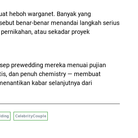
at heboh warganet. Banyak yang
ebut benar-benar menandai langkah serius
pernikahan, atau sekadar proyek
onsep prewedding mereka menuai pujian
tis, dan penuh chemistry — membuat
enantikan kabar selanjutnya dari
dding
CelebrityCouple