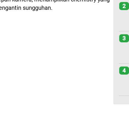
2
pengantin sungguhan.
3
4