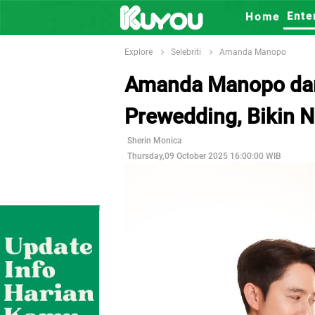
Ente
Home
Explore
Selebriti
Amanda Manopo
Amanda Manopo dan
Prewedding, Bikin 
Sherin Monica
Thursday,09 October 2025 16:00:00 WIB