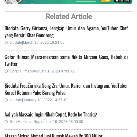
Related Article
Biodata Gerry Girianza, Lengkap Umur dan Agama, YouTuber Chef
yang Berciri Khas Gondrong
Update|March 15, 2021 19:24:55
Gofar Hilman Mesra-mesraan sama Nikita Mirzani Gaes, Heboh di
Twitter
Gofar Hilman|August 01, 2020 07:00:00
Biodata FreeZia aka Song Zia: Umur, Karier dan Instagram, YouTuber
Korsel Ketauan Pake Barang Palsu
Update|January 18, 2022 14:37:10
Aaliyah Massaid Ingin Nikah Cepat, Kode ke Thariq?
Gen Halilintar|September 19, 2023 08:00:00
Alasan Alshad Ahmad Jual Rumah Mewah Rp300 Miliar