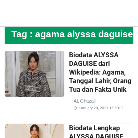
Tag :
agama alyssa daguise
Biodata ALYSSA
DAGUISE dari
Wikipedia: Agama,
Tanggal Lahir, Orang
Tua dan Fakta Unik
AL Ghazali
~anuary 28, 2021 16:50:11
Biodata Lengkap
ALYSSA DAGUISE