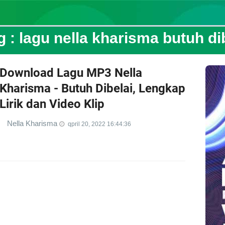
g :
lagu nella kharisma butuh di
Download Lagu MP3 Nella
Kharisma - Butuh Dibelai, Lengkap
Lirik dan Video Klip
Nella Kharisma
qpril 20, 2022 16:44:36