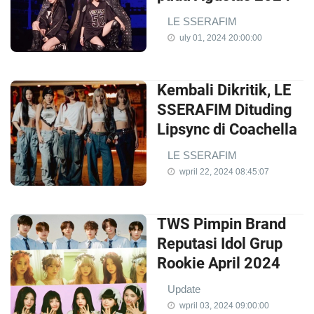
LE SSERAFIM
uly 01, 2024 20:00:00
Kembali Dikritik, LE
SSERAFIM Dituding
Lipsync di Coachella
LE SSERAFIM
wpril 22, 2024 08:45:07
TWS Pimpin Brand
Reputasi Idol Grup
Rookie April 2024
Update
wpril 03, 2024 09:00:00