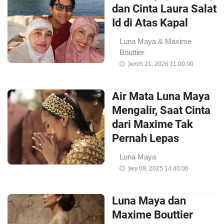
dan Cinta Laura Salat
Id di Atas Kapal
Luna Maya & Maxime
Bouttier
}wrch 21, 2026 11:00:00
Air Mata Luna Maya
Mengalir, Saat Cinta
dari Maxime Tak
Pernah Lepas
Luna Maya
}wy 09, 2025 14:40:00
Luna Maya dan
Maxime Bouttier