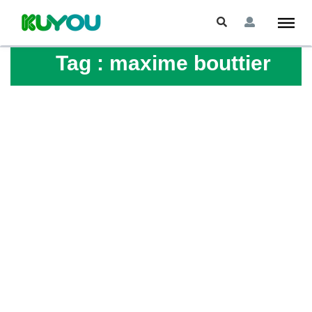
Tag :
maxime bouttier