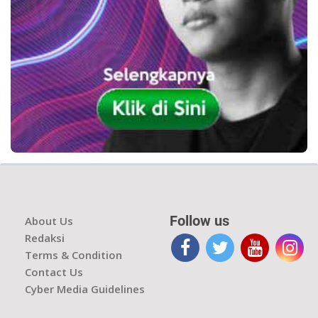
Follow us
About Us
Redaksi
Terms & Condition
Contact Us
Cyber Media Guidelines