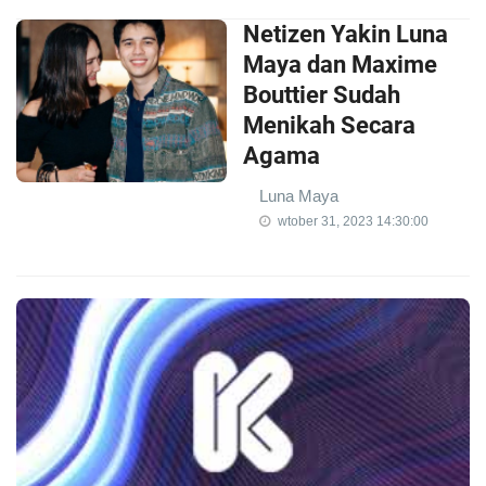
Netizen Yakin Luna
Maya dan Maxime
Bouttier Sudah
Menikah Secara
Agama
Luna Maya
wtober 31, 2023 14:30:00