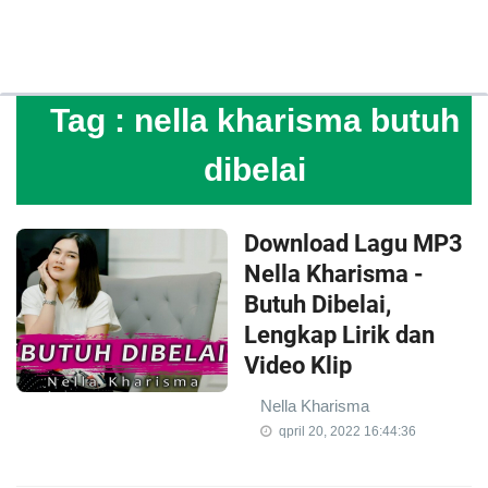
Tag :
nella kharisma butuh
dibelai
Download Lagu MP3
Nella Kharisma -
Butuh Dibelai,
Lengkap Lirik dan
Video Klip
Nella Kharisma
qpril 20, 2022 16:44:36