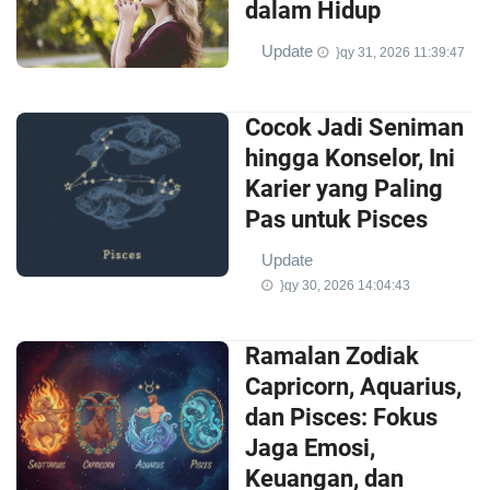
dalam Hidup
Update
}qy 31, 2026 11:39:47
Cocok Jadi Seniman
hingga Konselor, Ini
Karier yang Paling
Pas untuk Pisces
Update
}qy 30, 2026 14:04:43
Ramalan Zodiak
Capricorn, Aquarius,
dan Pisces: Fokus
Jaga Emosi,
Keuangan, dan