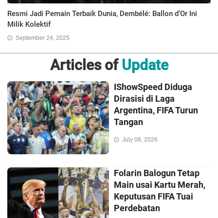
Resmi Jadi Pemain Terbaik Dunia, Dembélé: Ballon d’Or Ini
Milik Kolektif
September 24, 2025
Articles of
Update
IShowSpeed Diduga
Dirasisi di Laga
Argentina, FIFA Turun
Tangan
July 08, 2026
Folarin Balogun Tetap
Main usai Kartu Merah,
Keputusan FIFA Tuai
Perdebatan