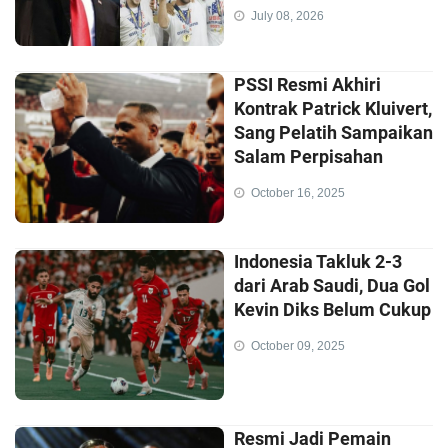
July 08, 2026
PSSI Resmi Akhiri
Kontrak Patrick Kluivert,
Sang Pelatih Sampaikan
Salam Perpisahan
October 16, 2025
Indonesia Takluk 2-3
dari Arab Saudi, Dua Gol
Kevin Diks Belum Cukup
October 09, 2025
Resmi Jadi Pemain