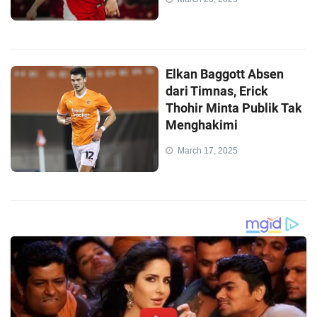
Elkan Baggott Absen
dari Timnas, Erick
Thohir Minta Publik Tak
Menghakimi
March 17, 2025