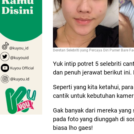
Deretan Selebriti yang Percaya Diri Pamer Bare F
Yuk intip potret 5 selebriti ca
dan penuh jerawat berikut ini. B
Seperti yang kita ketahui, para
cantik untuk kebutuhan kamera
Gak banyak dari mereka yang 
pada foto yang diunggah di so
biasa lho gaes!