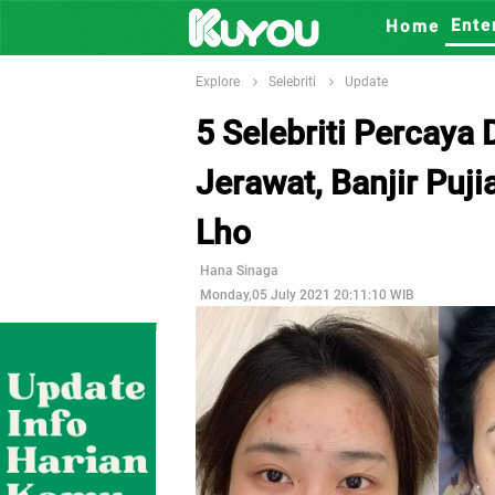
Ente
Home
Explore
Selebriti
Update
5 Selebriti Percaya
Jerawat, Banjir Puj
Lho
Hana Sinaga
Monday,05 July 2021 20:11:10 WIB