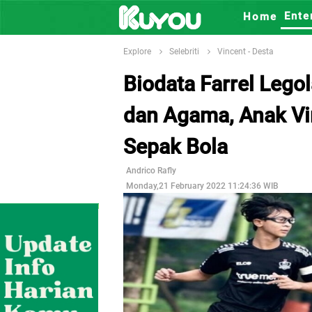
Ente
Home
Explore
Selebriti
Vincent - Desta
Biodata Farrel Leg
dan Agama, Anak Vi
Sepak Bola
Andrico Rafly
Monday,21 February 2022 11:24:36 WIB