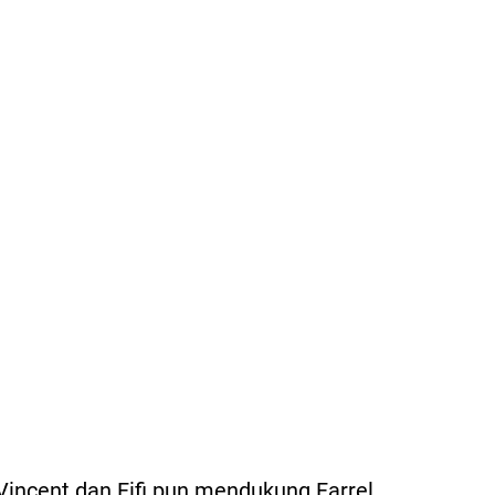
Vincent dan Fifi pun mendukung Farrel