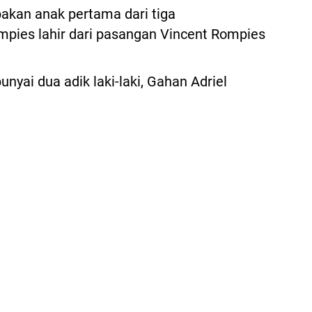
akan anak pertama dari tiga
mpies lahir dari pasangan Vincent Rompies
yai dua adik laki-laki, Gahan Adriel