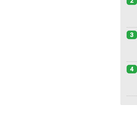
2
3
4