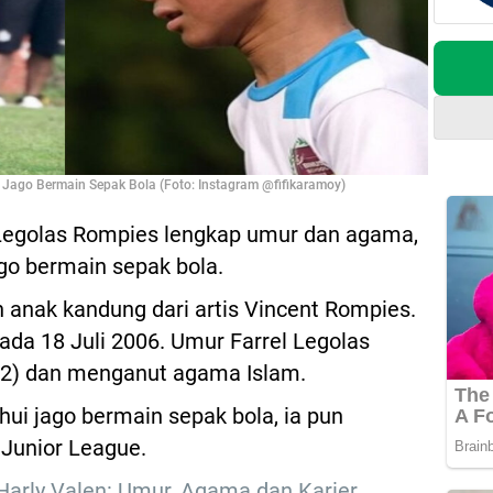
g Jago Bermain Sepak Bola (Foto: Instagram @fifikaramoy)
l Legolas Rompies lengkap umur dan agama,
go bermain sepak bola.
 anak kandung dari artis Vincent Rompies.
pada 18 Juli 2006. Umur Farrel Legolas
22) dan menganut agama Islam.
hui jago bermain sepak bola, ia pun
 Junior League.
 Harly Valen: Umur, Agama dan Karier,