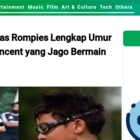
rtainment
Music
FIlm
Art & Culture
Tech
Others
olas Rompies Lengkap Umur
ncent yang Jago Bermain