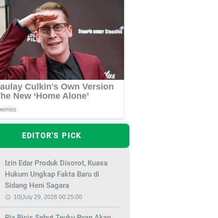
EDITOR'S PICK
Izin Edar Produk Disorot, Kuasa
Hukum Ungkap Fakta Baru di
Sidang Heni Sagara
10|July 29, 2026 00:25:00
Ria Ricis Sebut Teuku Ryan Akan