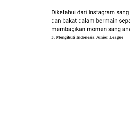
Diketahui dari Instagram sang 
dan bakat dalam bermain sepa
membagikan momen sang anak 
3. Mengikuti Indonesia Junior League