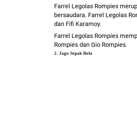
Farrel Legolas Rompies merup
bersaudara. Farrel Legolas Ro
dan Fifi Karamoy.
Farrel Legolas Rompies mempun
Rompies dan Gio Rompies.
2. Jago Sepak Bola