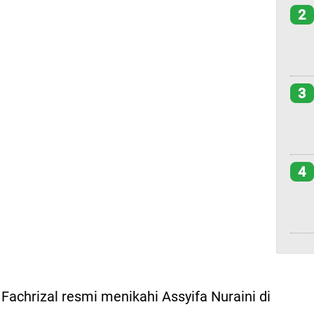
2
3
4
Fachrizal resmi menikahi Assyifa Nuraini di