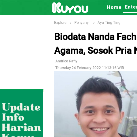
Ente
Home
Explore
Penyanyi
Ayu Ting Ting
Biodata Nanda Fach
Agama, Sosok Pria N
Andrico Rafly
Thursday,24 February 2022 11:13:16 WIB