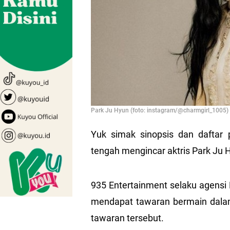
Park Ju Hyun (foto: instagram/@charmgirl_1005)
Yuk simak sinopsis dan daftar
tengah mengincar aktris Park Ju
935 Entertainment selaku agens
mendapat tawaran bermain dalam
tawaran tersebut.