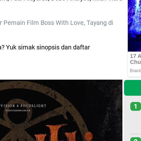
r Pemain Film Boss With Love, Tayang di
? Yuk simak sinopsis dan daftar
1