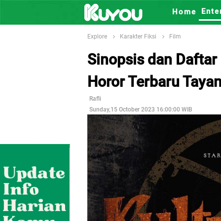
Ente
Home
Explore
Karakter Fiksi
Film
Sinopsis dan Daftar 
Horor Terbaru Taya
Rafli
Sunday,15 October 2023 16:00:00 WIB