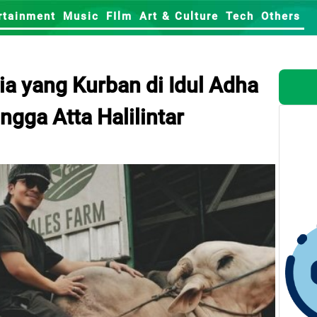
rtainment
Music
FIlm
Art & Culture
Tech
Others
ia yang Kurban di Idul Adha
ngga Atta Halilintar