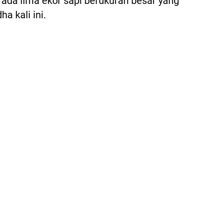
l ada lima ekor sapi berukuran besar yang
a kali ini.