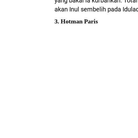
yang bakal ia kurbankan. Tota
akan Inul sembelih pada Iduladh
3. Hotman Paris