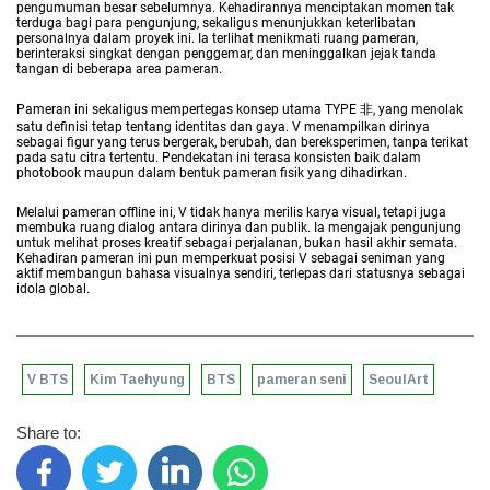
pengumuman besar sebelumnya. Kehadirannya menciptakan momen tak
terduga bagi para pengunjung, sekaligus menunjukkan keterlibatan
personalnya dalam proyek ini. Ia terlihat menikmati ruang pameran,
berinteraksi singkat dengan penggemar, dan meninggalkan jejak tanda
tangan di beberapa area pameran.
Pameran ini sekaligus mempertegas konsep utama TYPE 非, yang menolak
satu definisi tetap tentang identitas dan gaya. V menampilkan dirinya
sebagai figur yang terus bergerak, berubah, dan bereksperimen, tanpa terikat
pada satu citra tertentu. Pendekatan ini terasa konsisten baik dalam
photobook maupun dalam bentuk pameran fisik yang dihadirkan.
Melalui pameran offline ini, V tidak hanya merilis karya visual, tetapi juga
membuka ruang dialog antara dirinya dan publik. Ia mengajak pengunjung
untuk melihat proses kreatif sebagai perjalanan, bukan hasil akhir semata.
Kehadiran pameran ini pun memperkuat posisi V sebagai seniman yang
aktif membangun bahasa visualnya sendiri, terlepas dari statusnya sebagai
idola global.
V BTS
Kim Taehyung
BTS
pameran seni
SeoulArt
Share to: