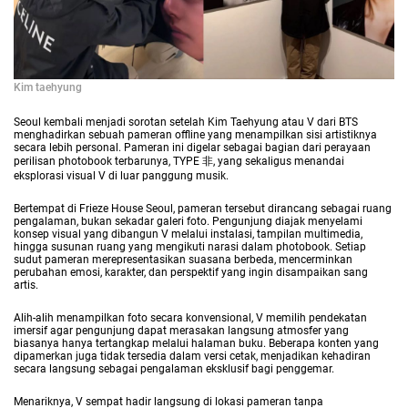
Kim taehyung
Seoul kembali menjadi sorotan setelah Kim Taehyung atau V dari BTS
menghadirkan sebuah pameran offline yang menampilkan sisi artistiknya
secara lebih personal. Pameran ini digelar sebagai bagian dari perayaan
perilisan photobook terbarunya, TYPE 非, yang sekaligus menandai
eksplorasi visual V di luar panggung musik.
Bertempat di Frieze House Seoul, pameran tersebut dirancang sebagai ruang
pengalaman, bukan sekadar galeri foto. Pengunjung diajak menyelami
konsep visual yang dibangun V melalui instalasi, tampilan multimedia,
hingga susunan ruang yang mengikuti narasi dalam photobook. Setiap
sudut pameran merepresentasikan suasana berbeda, mencerminkan
perubahan emosi, karakter, dan perspektif yang ingin disampaikan sang
artis.
Alih-alih menampilkan foto secara konvensional, V memilih pendekatan
imersif agar pengunjung dapat merasakan langsung atmosfer yang
biasanya hanya tertangkap melalui halaman buku. Beberapa konten yang
dipamerkan juga tidak tersedia dalam versi cetak, menjadikan kehadiran
secara langsung sebagai pengalaman eksklusif bagi penggemar.
Menariknya, V sempat hadir langsung di lokasi pameran tanpa