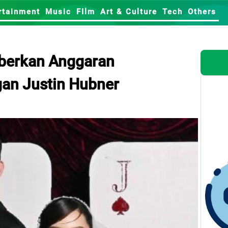
rtainment
Music
FIlm
Art & Culture
Tech
Others
berkan Anggaran
an Justin Hubner