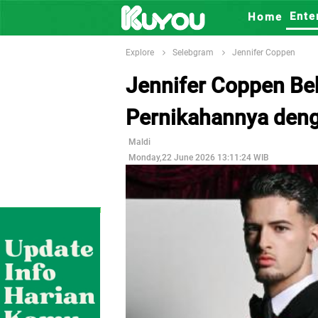
Ente
Home
Explore
Selebgram
Jennifer Coppen
Jennifer Coppen Be
Pernikahannya deng
Maldi
Monday,22 June 2026 13:11:24 WIB