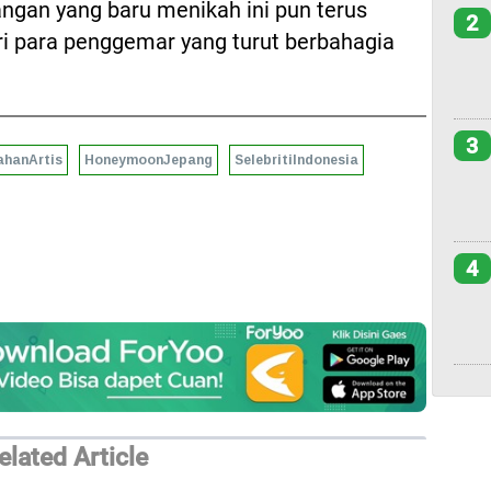
gan yang baru menikah ini pun terus
2
i para penggemar yang turut berbahagia
3
ahanArtis
HoneymoonJepang
SelebritiIndonesia
4
elated Article