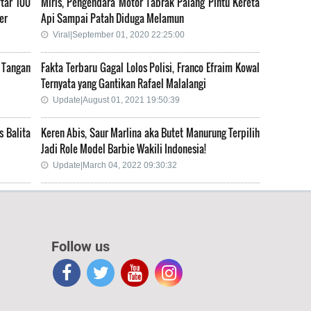
tar 100
Miris, Pengendara Motor Tabrak Palang Pintu Kereta
er
Api Sampai Patah Diduga Melamun
Viral|September 01, 2020 22:25:00
 Tangan
Fakta Terbaru Gagal Lolos Polisi, Franco Efraim Kowal
Ternyata yang Gantikan Rafael Malalangi
Update|August 01, 2021 19:50:39
s Balita
Keren Abis, Saur Marlina aka Butet Manurung Terpilih
Jadi Role Model Barbie Wakili Indonesia!
Update|March 04, 2022 09:30:32
Follow us