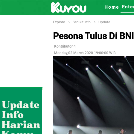
Ente
Home
Explore
Sedikit Info
Update
Pesona Tulus Di BNI
Kontributor 4
Monday,02 March 2020 19:00:00 WIB