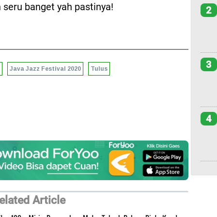
 seru banget yah pastinya!
2
3
Java Jazz Festival 2020
Tulus
4
elated Article