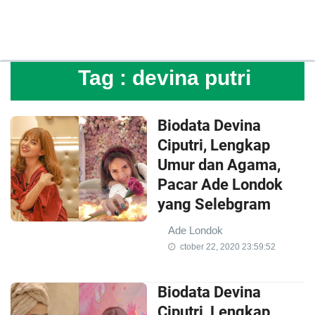
Tag :
devina putri
Biodata Devina
Ciputri, Lengkap
Umur dan Agama,
Pacar Ade Londok
yang Selebgram
Ade Londok
ctober 22, 2020 23:59:52
Biodata Devina
Ciputri, Lengkap