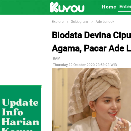
Ente
Home
Explore
Selebgram
Ade Londok
Biodata Devina Cipu
Agama, Pacar Ade L
RAM
Thursday,22 October 2020 23:59:23 WIB