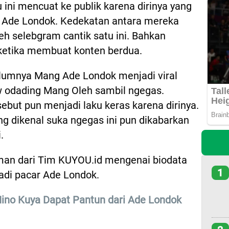
 ini mencuat ke publik karena dirinya yang
i Ade Londok. Kedekatan antara mereka
eh selebgram cantik satu ini. Bahkan
ketika membuat konten berdua.
belumnya Mang Ade Londok menjadi viral
ew odading Mang Oleh sambil ngegas.
ebut pun menjadi laku keras karena dirinya.
ang dikenal suka ngegas ini pun dikabarkan
i.
man dari Tim KUYOU.id mengenai biodata
1
 jadi pacar Ade Londok.
 Nino Kuya Dapat Pantun dari Ade Londok