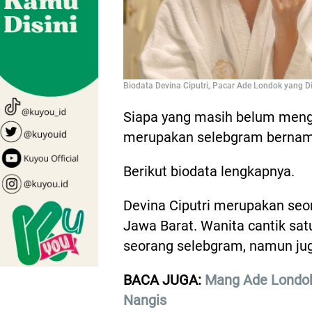
Biodata Devina Ciputri, Pacar Ade Londok yang Di
Siapa yang masih belum meng
merupakan selebgram bernama
Berikut biodata lengkapnya.
Devina Ciputri merupakan seo
Jawa Barat. Wanita cantik satu
seorang selebgram, namun ju
BACA JUGA:
Mang Ade Londok
Nangis