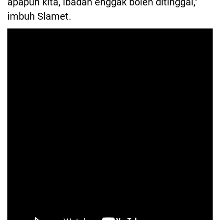
apapun kita, ibadah enggak boleh ditinggal,"
imbuh Slamet.