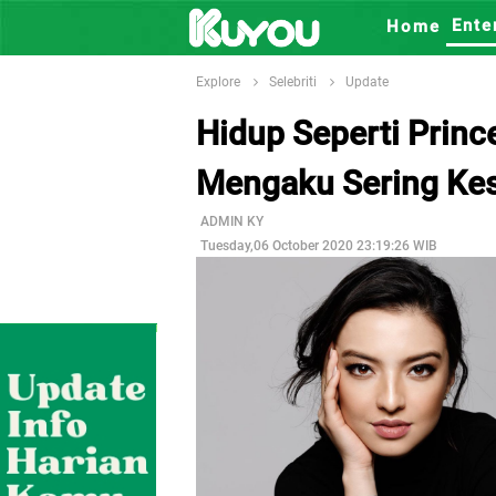
Ente
Home
Explore
Selebriti
Update
Hidup Seperti Princ
Mengaku Sering Ke
ADMIN KY
Tuesday,06 October 2020 23:19:26 WIB