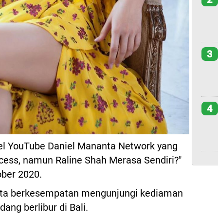
3
4
nel YouTube Daniel Mananta Network yang
ncess, namun Raline Shah Merasa Sendiri?"
ober 2020.
anta berkesempatan mengunjungi kediaman
ang berlibur di Bali.