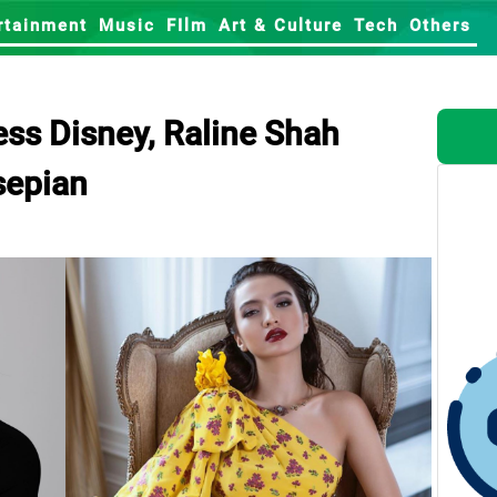
rtainment
Music
FIlm
Art & Culture
Tech
Others
ess Disney, Raline Shah
sepian