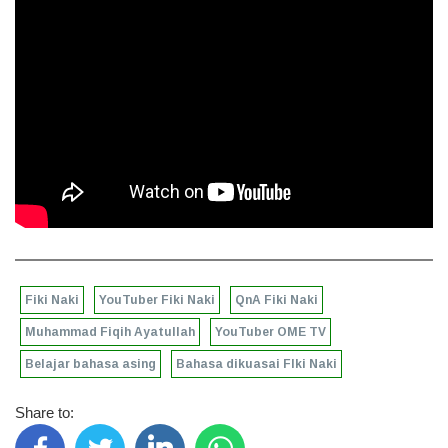
Fiki Naki
YouTuber Fiki Naki
QnA Fiki Naki
Muhammad Fiqih Ayatullah
YouTuber OME TV
Belajar bahasa asing
Bahasa dikuasai FIki Naki
Share to: