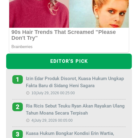
EDITOR'S PICK
Izin Edar Produk Disorot, Kuasa Hukum Ungkap
1
Fakta Baru di Sidang Heni Sagara
10|July 29, 2026 00:25:00
Ria Ricis Sebut Teuku Ryan Akan Rayakan Ulang
2
Tahun Moana Secara Terpisah
4|July 29, 2026 00:05:00
Kuasa Hukum Bongkar Kondisi Erin Wartia,
3