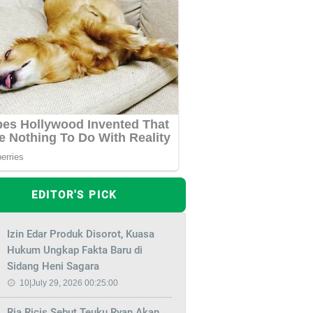
EDITOR'S PICK
Izin Edar Produk Disorot, Kuasa
Hukum Ungkap Fakta Baru di
Sidang Heni Sagara
10|July 29, 2026 00:25:00
Ria Ricis Sebut Teuku Ryan Akan