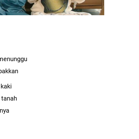
 menunggu
pakkan
 kaki
e tanah
inya