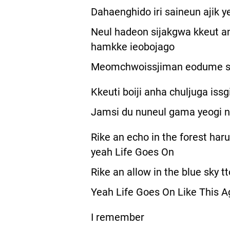
Dahaenghido iri saineun ajik 
Neul hadeon sijakgwa kkeut an
hamkke ieobojago
Meomchwoissjiman eodume sum
Kkeuti boiji anha chuljuga issgi
Jamsi du nuneul gama yeogi n
Rike an echo in the forest ha
yeah Life Goes On
Rike an allow in the blue sky t
Yeah Life Goes On Like This A
I remember