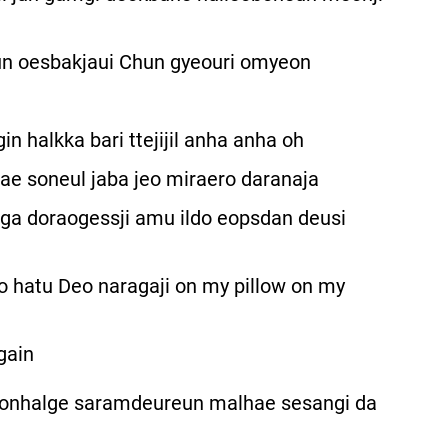
 oesbakjaui Chun gyeouri omyeon
in halkka bari ttejijil anha anha oh
ae soneul jaba jeo miraero daranaja
ruga doraogessji amu ildo eopsdan deusi
tto hatu Deo naragaji on my pillow on my
gain
jeonhalge saramdeureun malhae sesangi da