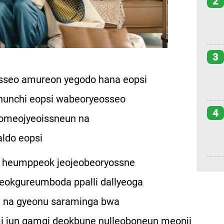
2
3
sseo amureon yegodo hana eopsi
nunchi eopsi wabeoryeosseo
4
neomeojyeoissneun na
ldo eopsi
a heumppeok jeojeobeoryossne
eokgureumboda ppalli dallyeoga
e na gyeonu saraminga bwa
i jun gamgi deokbune nulleoboneun meonji