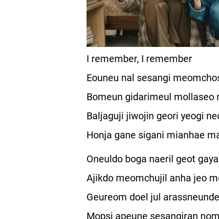
I remember, I remember
Eouneu nal sesangi meomcho
Bomeun gidarimeul mollaseo 
Baljaguji jiwojin geori yeogi 
Honja gane sigani mianhae ma
Oneuldo boga naeril geot gay
Ajikdo meomchujil anha jeo m
Geureom doel jul arassneund
Mopsi apeune sesangiran nom