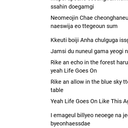
ssahin doegamgi
Neomeojin Chae cheonghaneun
naeswija eo ttegeoun sum
Kkeuti boiji Anha chulguga issg
Jamsi du nuneul gama yeogi n
Rike an echo in the forest ha
yeah Life Goes On
Rike an allow in the blue sky 
table
Yeah Life Goes On Like This A
I emageul billyeo neoege na 
byeonhaessdae