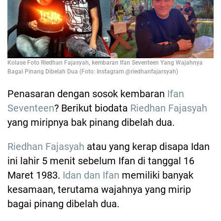
Kolase Foto Riedhan Fajasyah, kembaran Ifan Seventeen Yang Wajahnya
Bagai Pinang Dibelah Dua (Foto: Instagram @riedhanfajarsyah)
Penasaran dengan sosok kembaran
Ifan
Seventeen
? Berikut biodata
Riedhan Fajasyah
yang miripnya bak pinang dibelah dua.
Riedhan Fajasyah
atau yang kerap disapa Idan
ini lahir 5 menit sebelum Ifan di tanggal 16
Maret 1983.
Idan dan Ifan
memiliki banyak
kesamaan, terutama wajahnya yang mirip
bagai pinang dibelah dua.