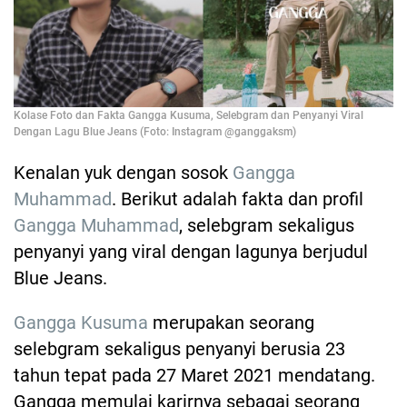
Kolase Foto dan Fakta Gangga Kusuma, Selebgram dan Penyanyi Viral
Dengan Lagu Blue Jeans (Foto: Instagram @ganggaksm)
Kenalan yuk dengan sosok
Gangga
Muhammad
. Berikut adalah fakta dan profil
Gangga Muhammad
, selebgram sekaligus
penyanyi yang viral dengan lagunya berjudul
Blue Jeans.
Gangga Kusuma
merupakan seorang
selebgram sekaligus penyanyi berusia 23
tahun tepat pada 27 Maret 2021 mendatang.
Gangga memulai karirnya sebagai seorang