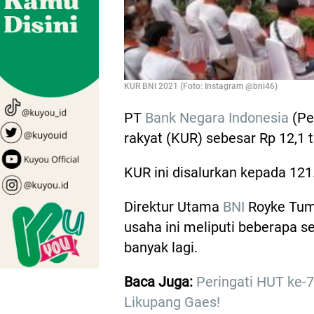
KUR BNI 2021 (Foto: Instagram @bni46)
PT
Bank Negara Indonesia
(Pe
rakyat (KUR) sebesar Rp 12,1 t
KUR ini disalurkan kepada 121
Direktur Utama
BNI
Royke Tum
usaha ini meliputi beberapa s
banyak lagi.
Baca Juga:
Peringati HUT ke-
Likupang Gaes!