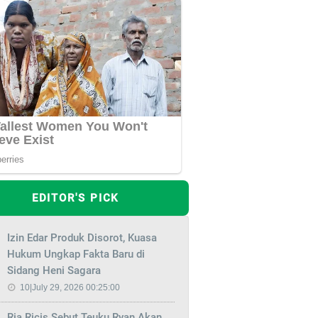
EDITOR'S PICK
Izin Edar Produk Disorot, Kuasa
Hukum Ungkap Fakta Baru di
Sidang Heni Sagara
10|July 29, 2026 00:25:00
Ria Ricis Sebut Teuku Ryan Akan