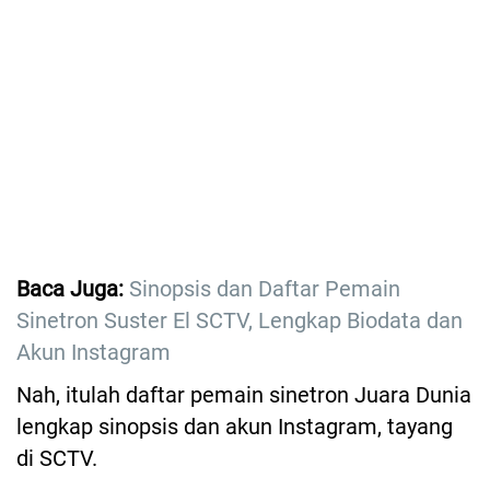
Baca Juga:
Sinopsis dan Daftar Pemain
Sinetron Suster El SCTV, Lengkap Biodata dan
Akun Instagram
Nah, itulah daftar pemain sinetron Juara Dunia
lengkap sinopsis dan akun Instagram, tayang
di SCTV.