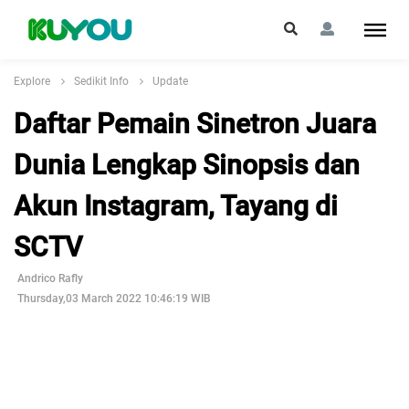
Explore
Sedikit Info
Update
Daftar Pemain Sinetron Juara
Dunia Lengkap Sinopsis dan
Akun Instagram, Tayang di
SCTV
Andrico Rafly
Thursday,03 March 2022 10:46:19 WIB