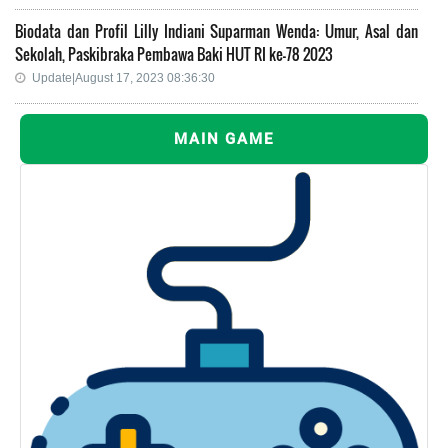
Biodata dan Profil Lilly Indiani Suparman Wenda: Umur, Asal dan
Sekolah, Paskibraka Pembawa Baki HUT RI ke-78 2023
Update|August 17, 2023 08:36:30
MAIN GAME