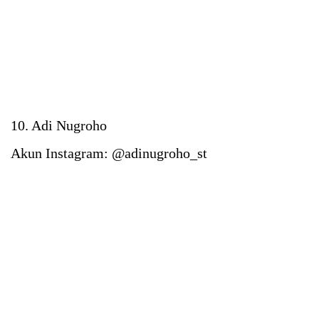
10. Adi Nugroho
Akun Instagram: @adinugroho_st