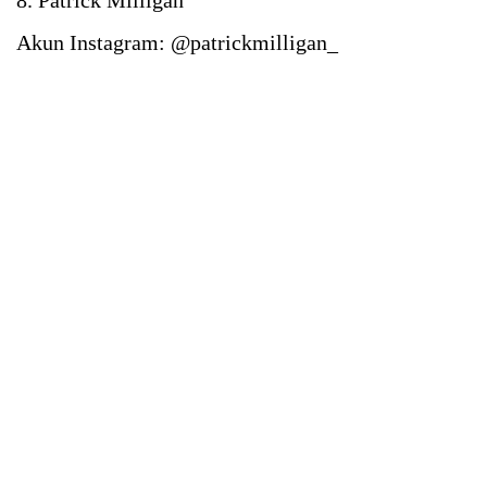
8. Patrick Milligan
Akun Instagram: @patrickmilligan_