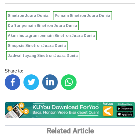
Sinetron Juara Dunia
Pemain Sinetron Juara Dunia
Daftar pemain Sinetron Juara Dunia
Akun Instagram pemain Sinetron Juara Dunia
Sinopsis Sinetron Juara Dunia
Jadwal tayang Sinetron Juara Dunia
Share to:
Related Article