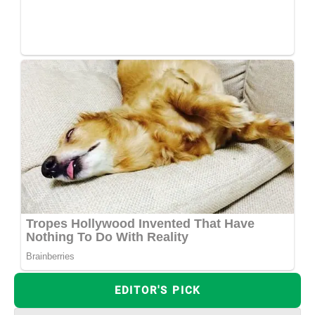
EDITOR'S PICK