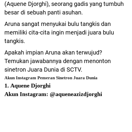
(Aquene Djorghi), seorang gadis yang tumbuh
besar di sebuah panti asuhan.
Aruna sangat menyukai bulu tangkis dan
memiliki cita-cita ingin menjadi juara bulu
tangkis.
Apakah impian Aruna akan terwujud?
Temukan jawabannya dengan menonton
sinetron Juara Dunia di SCTV.
Akun Instagram Pemeran Sinetron Juara Dunia
1. Aquene Djorghi
Akun Instagram: @aqueneazizdjorghi