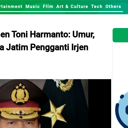
rtainment
Music
FIlm
Art & Culture
Tech
Others
rjen Toni Harmanto: Umur,
a Jatim Pengganti Irjen