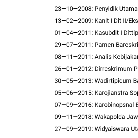
23—10—2008: Penyidik Utama T
13—02—2009: Kanit I Dit II/Ek
01—04—2011: Kasubdit I Dittip
29—07—2011: Pamen Bareskrim
08—11—2011: Analis Kebijakan
26—01—2012: Dirreskrimum P
30—05—2013: Wadirtipidum Ba
05—06—2015: Karojianstra Sop
07—09—2016: Karobinopsnal B
09—11—2018: Wakapolda Jaw
27—09—2019: Widyaiswara Uta