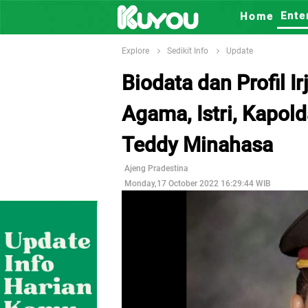
Ente
Home
Explore
Sedikit Info
Update
Biodata dan Profil I
Agama, Istri, Kapold
Teddy Minahasa
Ajeng Pradestina
Monday,17 October 2022 16:29:44 WIB