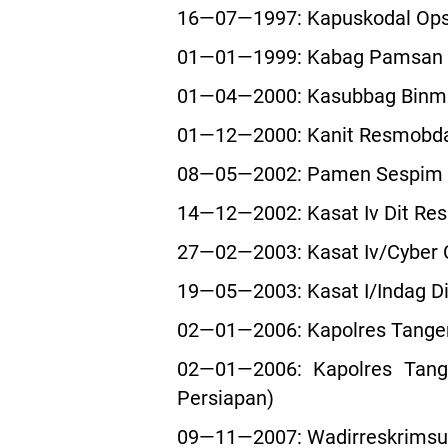
16—07—1997: Kapuskodal Ops 
01—01—1999: Kabag Pamsan D
01—04—2000: Kasubbag Binmin
01—12—2000: Kanit Resmobda 
08—05—2002: Pamen Sespim De
14—12—2002: Kasat Iv Dit Res
27—02—2003: Kasat Iv/Cyber 
19—05—2003: Kasat I/Indag Di
02—01—2006: Kapolres Tanger
02—01—2006: Kapolres Tange
Persiapan)
09—11—2007: Wadirreskrimsu