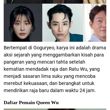
Bertempat di Goguryeo, karya ini adalah drama
aksi sejarah yang menggambarkan kisah para
pangeran yang mencari tahta setelah
kematian mendadak raja dan Ratu Wu, yang
menjadi sasaran lima suku yang mencoba
merebut kekuasaan, dan berangkat untuk
mendirikan raja baru dalam waktu 24 jam.
Daftar Pemain Queen Wu