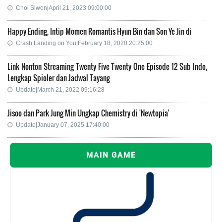
Choi Siwon|April 21, 2023 09:00:00
Happy Ending, Intip Momen Romantis Hyun Bin dan Son Ye Jin di
Crash Landing on You|February 18, 2020 20:25:00
Link Nonton Streaming Twenty Five Twenty One Episode 12 Sub Indo,
Lengkap Spioler dan Jadwal Tayang
Update|March 21, 2022 09:16:28
Jisoo dan Park Jung Min Ungkap Chemistry di 'Newtopia'
Update|January 07, 2025 17:40:00
MAIN GAME