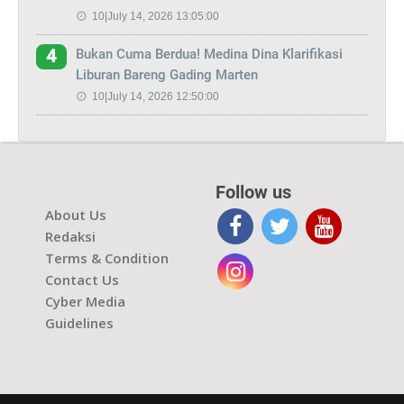
10|July 14, 2026 13:05:00
Bukan Cuma Berdua! Medina Dina Klarifikasi
4
Liburan Bareng Gading Marten
10|July 14, 2026 12:50:00
Follow us
About Us
Redaksi
Terms & Condition
Contact Us
Cyber Media
Guidelines