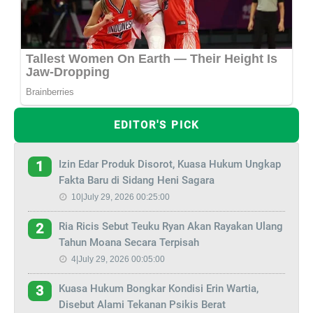
EDITOR'S PICK
Izin Edar Produk Disorot, Kuasa Hukum Ungkap
1
Fakta Baru di Sidang Heni Sagara
10|July 29, 2026 00:25:00
Ria Ricis Sebut Teuku Ryan Akan Rayakan Ulang
2
Tahun Moana Secara Terpisah
4|July 29, 2026 00:05:00
Kuasa Hukum Bongkar Kondisi Erin Wartia,
3
Disebut Alami Tekanan Psikis Berat