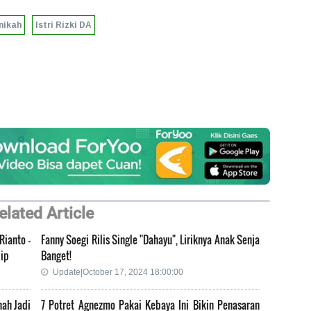
nikah
Istri Rizki DA
elated Article
ianto -
Fanny Soegi Rilis Single "Dahayu", Liriknya Anak Senja
lip
Banget!
Update|October 17, 2024 18:00:00
nah Jadi
7 Potret Agnezmo Pakai Kebaya Ini Bikin Penasaran