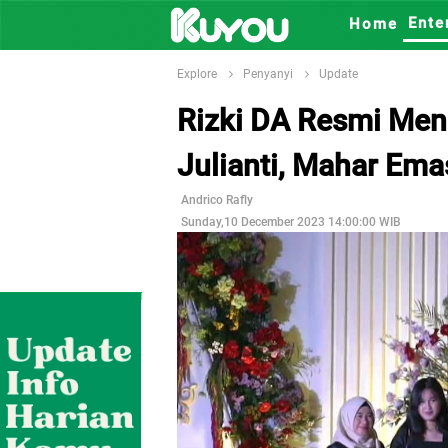
Ente
Home
Explore
Penyanyi
Update
Rizki DA Resmi Men
Julianti, Mahar Em
Andrico Rafly
Sunday,10 December 2023 14:00:00 WIB