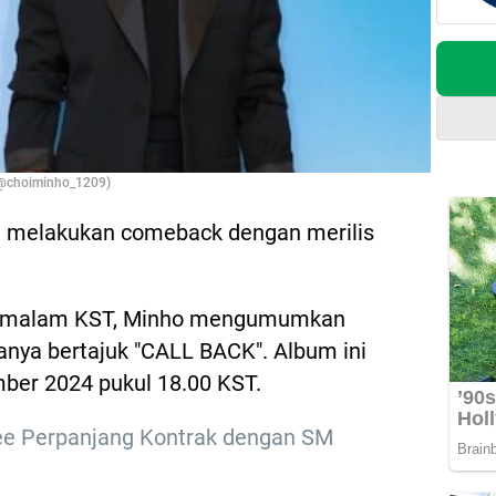
 @choiminho_1209)
n melakukan comeback dengan merilis
h malam KST, Minho mengumumkan
anya bertajuk "CALL BACK". Album ini
mber 2024 pukul 18.00 KST.
ee Perpanjang Kontrak dengan SM