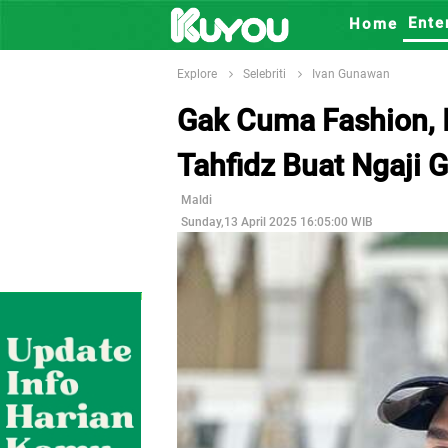
Ente
Home
Explore
Selebriti
Ivan Gunawan
Gak Cuma Fashion, 
Tahfidz Buat Ngaji G
Maldi
Sunday,13 April 2025 16:05:00 WIB