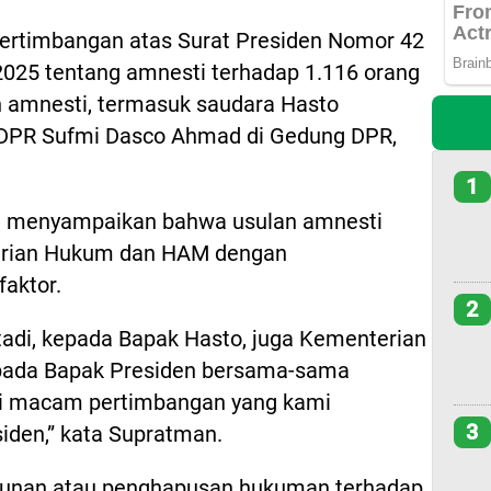
ertimbangan atas Surat Presiden Nomor 42
 2025 tentang amnesti terhadap 1.116 orang
an amnesti, termasuk saudara Hasto
ua DPR Sufmi Dasco Ahmad di Gedung DPR,
1
, menyampaikan bahwa usulan amnesti
terian Hukum dan HAM dengan
aktor.
2
tadi, kepada Bapak Hasto, juga Kementerian
ada Bapak Presiden bersama-sama
ai macam pertimbangan yang kami
3
den,” kata Supratman.
unan atau penghapusan hukuman terhadap