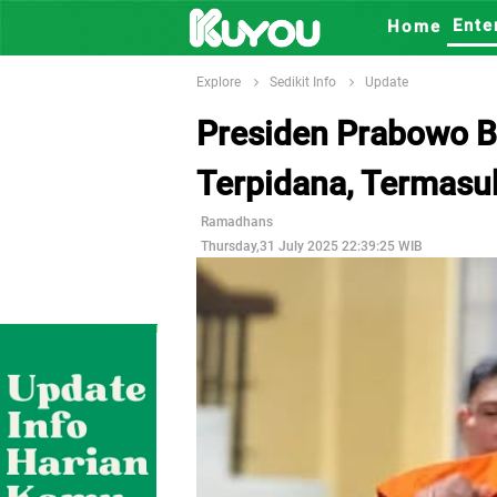
Ente
Home
Explore
Sedikit Info
Update
Presiden Prabowo B
Terpidana, Termasuk
Ramadhans
Thursday,31 July 2025 22:39:25 WIB