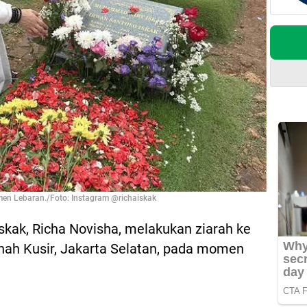
men Lebaran./Foto: Instagram @richaiskak
Iskak, Richa Novisha, melakukan ziarah ke
ah Kusir, Jakarta Selatan, pada momen