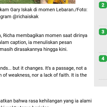
2
akam Gary Iskak di momen Lebaran./Foto:
agram @richaiskak
3
m, Richa membagikan momen saat dirinya
alam caption, ia menuliskan pesan
asih dirasakannya hingga kini.
4
nds... but it changes. It's a passage, not a
n of weakness, nor a lack of faith. It is the
tkan bahwa rasa kehilangan yang ia alami