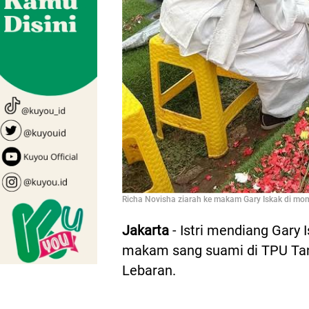
Richa Novisha ziarah ke makam Gary Iskak di mo
Jakarta
- Istri mendiang Gary 
makam sang suami di TPU Tan
Lebaran.