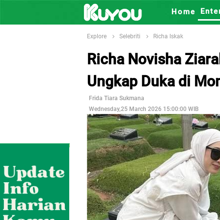
Ente
Home
Explore
Selebriti
Richa Iskak
Richa Novisha Ziar
Ungkap Duka di Mo
Frida Tiara Sukmana
Wednesday,25 March 2026 15:00:00 WIB