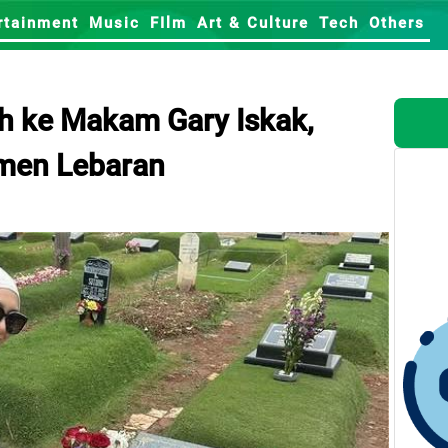
rtainment
Music
FIlm
Art & Culture
Tech
Others
ah ke Makam Gary Iskak,
men Lebaran