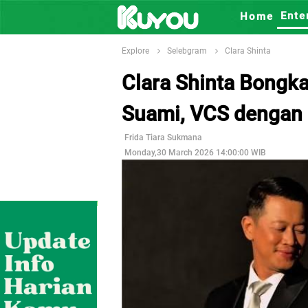
Ente
Home
Explore
Selebgram
Clara Shinta
Clara Shinta Bongk
Suami, VCS dengan
Frida Tiara Sukmana
Monday,30 March 2026 14:00:00 WIB