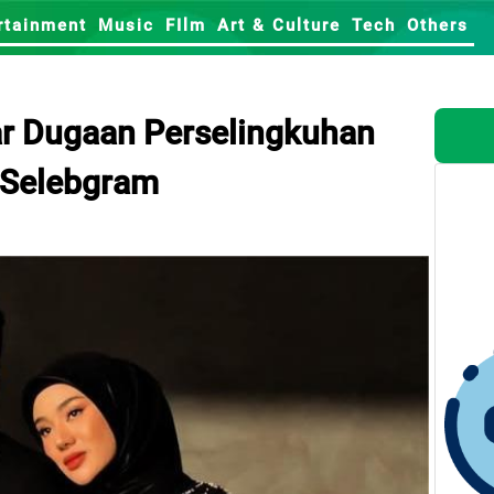
rtainment
Music
FIlm
Art & Culture
Tech
Others
ar Dugaan Perselingkuhan
 Selebgram