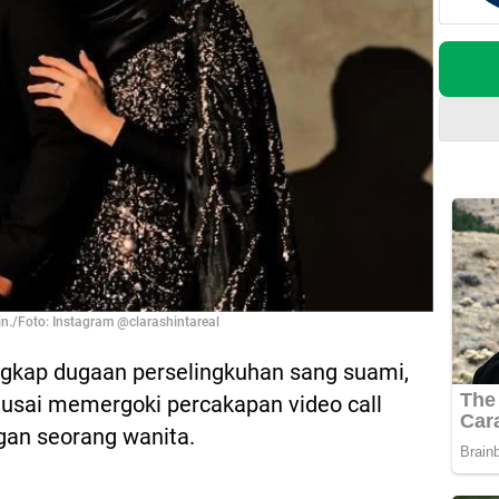
n./Foto: Instagram @clarashintareal
gkap dugaan perselingkuhan sang suami,
sai memergoki percakapan video call
gan seorang wanita.