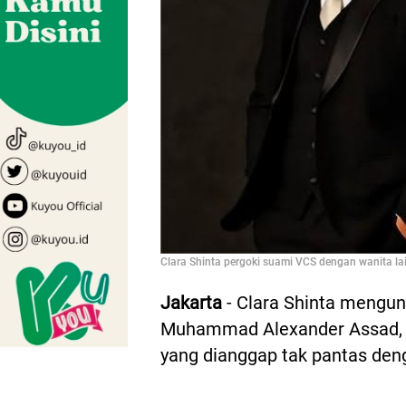
Clara Shinta pergoki suami VCS dengan wanita lai
Jakarta
- Clara Shinta mengun
Muhammad Alexander Assad, u
yang dianggap tak pantas den