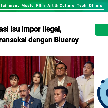
rtainment
Music
FIlm
Art & Culture
Tech
Others
si Isu Impor Ilegal,
ransaksi dengan Blueray