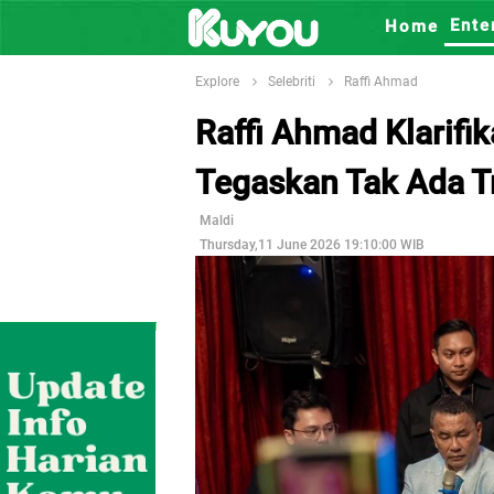
Ente
Home
Explore
Selebriti
Raffi Ahmad
Raffi Ahmad Klarifika
Tegaskan Tak Ada T
Maldi
Thursday,11 June 2026 19:10:00 WIB