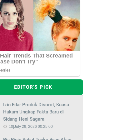
EDITOR'S PICK
Izin Edar Produk Disorot, Kuasa
Hukum Ungkap Fakta Baru di
Sidang Heni Sagara
10|July 29, 2026 00:25:00
Ria Ricis Sebut Teuku Ryan Akan