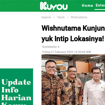
Ente
Home
Explore
Tokoh
Wishnutama
Wishnutama Kunjung
yuk Intip Lokasinya!
Kontributor 4
Friday,21 February 2020 14:30:00 WIB