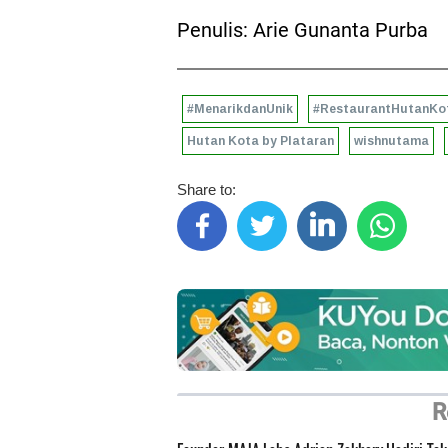
Penulis: Arie Gunanta Purba
#MenarikdanUnik
#RestaurantHutanKo
Hutan Kota by Plataran
wishnutama
Share to:
R