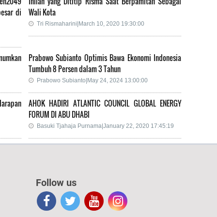
ken2049
Inilah yang Dititip Risma Saat Berpamitan Sebagai
esar di
Wali Kota
Tri Rismaharini|March 10, 2020 19:30:00
mumkan
Prabowo Subianto Optimis Bawa Ekonomi Indonesia
Tumbuh 8 Persen dalam 3 Tahun
Prabowo Subianto|May 24, 2024 13:00:00
 Harapan
AHOK HADIRI ATLANTIC COUNCIL GLOBAL ENERGY
FORUM DI ABU DHABI
Basuki Tjahaja Purnama|January 22, 2020 17:45:19
Follow us