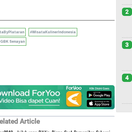
2
taByPlataran
#WisataKulinerIndonesia
GBK Senayan
3
4
elated Article