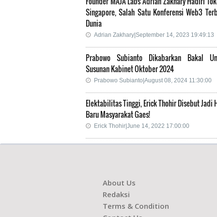
Founder MAJA Labs Adrian Zakhary Hadiri To
Singapore, Salah Satu Konferensi Web3 Terb
Dunia
Adrian Zakhary|September 14, 2023 19:49:13
Prabowo Subianto Dikabarkan Bakal U
Susunan Kabinet Oktober 2024
Prabowo Subianto|August 08, 2024 11:30:00
Elektabilitas Tinggi, Erick Thohir Disebut Jadi
Baru Masyarakat Gaes!
Erick Thohir|June 14, 2022 17:00:00
About Us
Redaksi
Terms & Condition