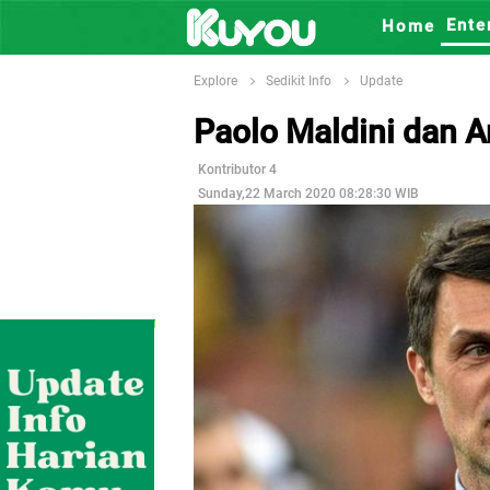
Ente
Home
Explore
Sedikit Info
Update
Paolo Maldini dan A
Kontributor 4
Sunday,22 March 2020 08:28:30 WIB