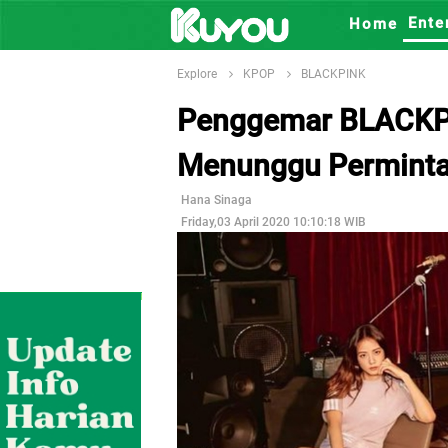
Ente
Home
Explore
KPOP
BLACKPINK
Penggemar BLACKPI
Menunggu Perminta
Hana Sinaga
Friday,03 April 2020 10:10:18 WIB