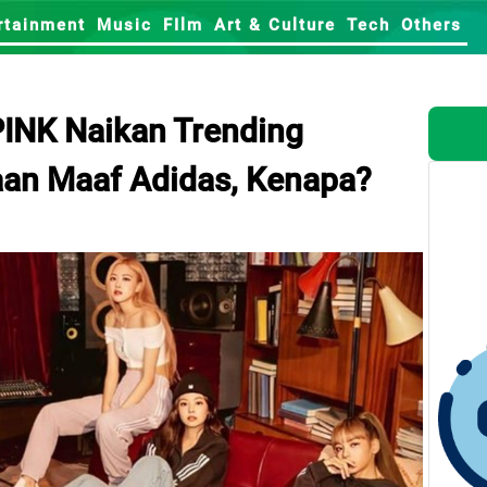
rtainment
Music
FIlm
Art & Culture
Tech
Others
NK Naikan Trending
an Maaf Adidas, Kenapa?