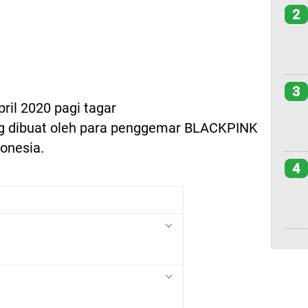
2
3
ril 2020 pagi tagar
g dibuat oleh para penggemar BLACKPINK
donesia.
4