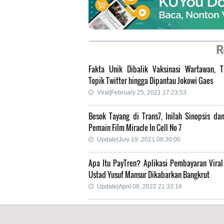
R
Fakta Unik Dibalik Vaksinasi Wartawan, T
Topik Twitter hingga Dipantau Jokowi Gaes
Viral|February 25, 2021 17:23:53
Besok Tayang di Trans7, Inilah Sinopsis dan
Pemain Film Miracle In Cell No 7
Update|July 19, 2021 08:30:00
Apa Itu PayTren? Aplikasi Pembayaran Viral
Ustad Yusuf Mansur Dikabarkan Bangkrut
Update|April 08, 2022 21:33:16