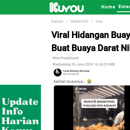
Ente
Home
Explore
Sedikit Info
Viral
Viral Hidangan Bua
Buat Buaya Darat Ni
Nisa Puspitasari
Wednesday,10 June 2020 16:26:29 WIB