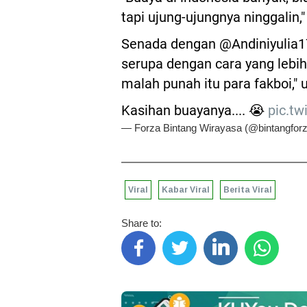
tapi ujung-ujungnya ninggalin,"
Senada dengan @Andiniyulia1
serupa dengan cara yang lebih
malah punah itu para fakboi," u
Kasihan buayanya.... 😭
pic.tw
— Forza Bintang Wirayasa (@bintangfor
Viral
Kabar Viral
Berita Viral
Share to: