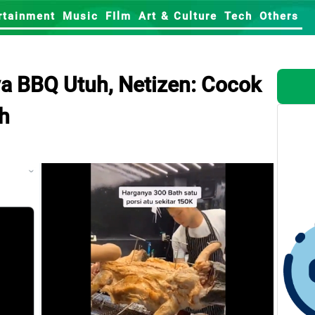
rtainment
Music
FIlm
Art & Culture
Tech
Others
ya BBQ Utuh, Netizen: Cocok
h