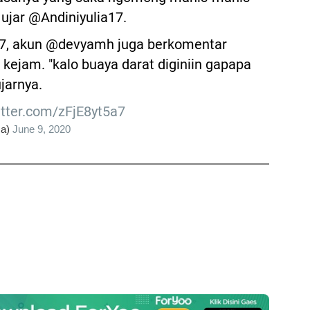
 ujar @Andiniyulia17.
7, akun @devyamh juga berkomentar
 kejam. "kalo buaya darat diginiin gapapa
jarnya.
itter.com/zFjE8yt5a7
za)
June 9, 2020