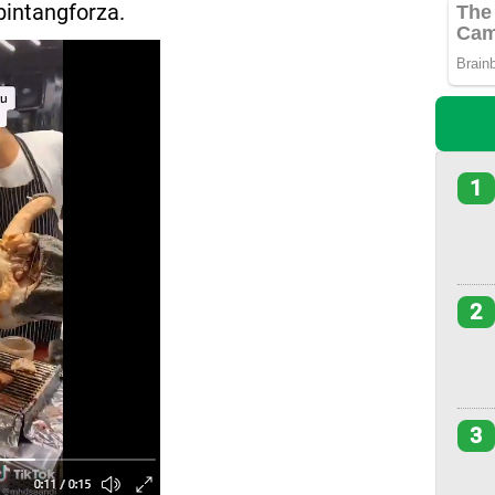
bintangforza.
1
2
3