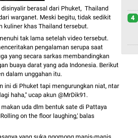
isinyalir berasal dari Phuket, Thailand
ri warganet. Meski begitu, tidak sedikit
4
 kuliner khas Thailand tersebut.
nuhi tak lama setelah video tersebut.
 menceritakan pengalaman serupa saat
juga yang secara sarkas membandingkan
an buaya darat yang ada Indonesia. Berikut
en dalam unggahan itu.
ini di Phuket tapi mengurungkan niat, ntar
lagi haha," ucap akun @MrDik91.
 makan uda dlm bentuk sate di Pattaya
olling on the floor laughing,' balas
biasanya yang suka ngomong manis-manis